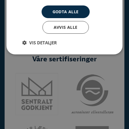
>
Salgs- og leveringsbetingelser
GODTA ALLE
>
Salgs- og leveringsbetingelser bredbånd
>
Personvern
AVVIS ALLE
>
Åpenhetsloven
VIS DETALJER
>
Miljøpolicy
Våre sertifiseringer