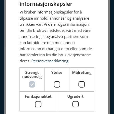
informasjonskapsler
>
Elektriker
Vi bruker informasjonskapsler for å
tilpasse innhold, annonser og analysere
>
Næring
trafikken vår. Vi deler også informasjon
>
Sikkerhet
om din bruk av nettstedet vårt med våre
annonserings- og analysepartnere som
>
Bredbånd
kan kombinere den med annen
>
El-kontroll
informasjon du har gitt dem eller som de
har samlet inn fra din bruk av tjenestene
>
Om oss
deres.
Personvernerklæring
>
Leverandører
Strengt
Ytelse
Målretting
>
Ledige stillinger
nødvendig
Support
Funksjonalitet
Ugradert
>
Login IKS
>
Kontakt