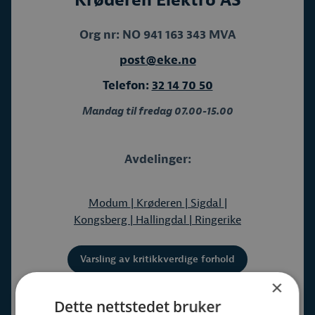
Krøderen Elektro AS
Org nr: NO 941 163 343 MVA
post@eke.no
Telefon:
32 14 70 50
Mandag til fredag 07.00-15.00
Avdelinger:
Modum
| Krøderen
| Sigdal
|
Kongsberg
| Hallingdal
| Ringerike
Varsling av kritikkverdige forhold
×
Dette nettstedet bruker
Meny