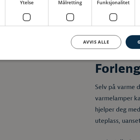
Ytelse
Målretting
Funksjonalitet
AVVIS ALLE
Forlen
Selv på varme d
varmelamper kan
hjelper deg med
uteplass, uanse