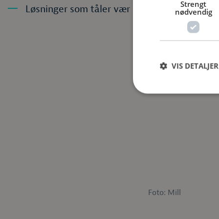
Strengt
Løsninger som tåler vær og vind
nødvendig
VIS DETALJER
Foto: Mill