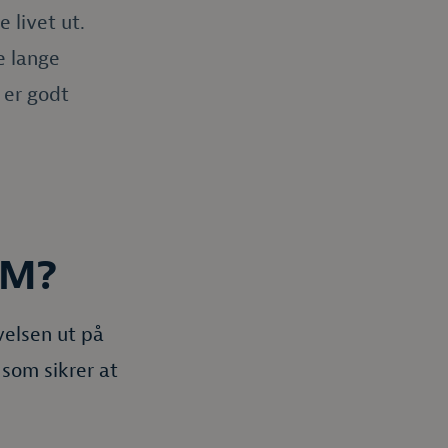
 livet ut.
e lange
 er godt
VM?
velsen ut på
 som sikrer at