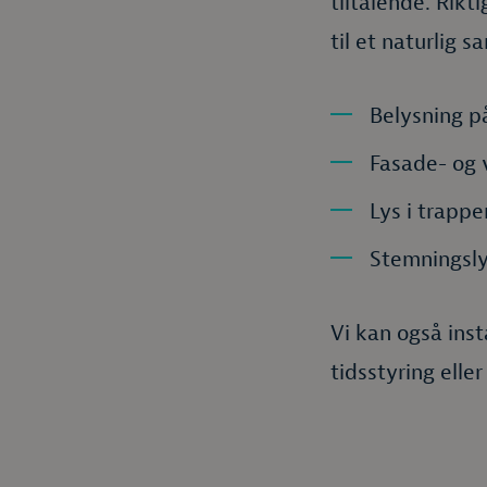
tiltalende. Rikt
til et naturlig 
Belysning p
Fasade- og 
Lys i trappe
Stemningsly
Vi kan også inst
tidsstyring elle