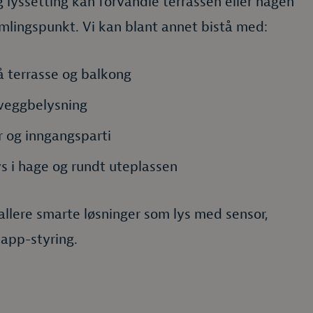
ig lyssetting kan forvandle terrassen eller hagen
samlingspunkt. Vi kan blant annet bistå med:
å terrasse og balkong
veggbelysning
r og inngangsparti
s i hage og rundt uteplassen
allere smarte løsninger som lys med sensor,
r app-styring.