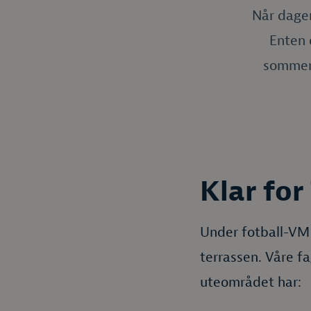
Når dagen
Enten 
sommerk
Klar fo
Under fotball-VM 
terrassen. Våre fa
uteområdet har: