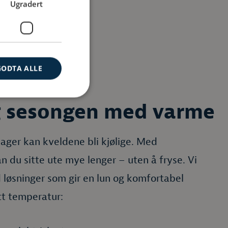
Ugradert
GODTA ALLE
g sesongen med varme
ager kan kveldene bli kjølige. Med
 du sitte ute mye lenger – uten å fryse. Vi
 løsninger som gir en lun og komfortabel
tt temperatur: