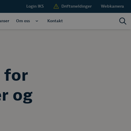
Login IKS
Driftsmeldinger
Webkamera
anser
Om oss
Kontakt
 for
r og