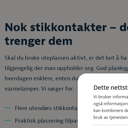
Nok stikkontakter – d
trenger dem
Skal du bruke uteplassen aktivt, er det lurt å h
tilgjengelig der man oppholder seg. God planleg
hverdagen enklere, enten du skal koble til TV, elek
Dette netts
varmelamper. Vi sørger for:
Vi bruker informa
også informasjon
Flere utendørs stikkontakter
kan kombinere de
bruk av tjenesten
Praktisk plassering tilpasset bruk