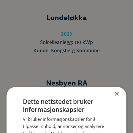
Lundeløkka
2023
Solcelleanlegg: 110 kWp
Kunde: Kongsberg Kommune
Nesbyen RA
×
2024
Dette nettstedet bruker
Solcelleanlegg: 223 kWp
informasjonskapsler
Kunde: Betonmast
Vi bruker informasjonskapsler for å
tilpasse innhold, annonser og analysere