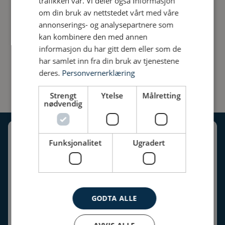
trafikken vår. Vi deler også informasjon
om din bruk av nettstedet vårt med våre
Tislegården
annonserings- og analysepartnere som
kan kombinere den med annen
informasjon du har gitt dem eller som de
2023
har samlet inn fra din bruk av tjenestene
Solcelleanlegg: 70kWp
deres.
Personvernerklæring
Kunde: Kongsberg Kommune
Strengt
Ytelse
Målretting
nødvendig
Krøderen Elektro AS
Funksjonalitet
Ugradert
Org nr: NO 941 163 343 MVA
post@eke.no
GODTA ALLE
Telefon:
32 14 70 50
Mandag til fredag 07.00-15.00