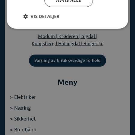
AVVIS ALLE
VIS DETALJER
Avdelinger:
Modum
| Krøderen
| Sigdal
|
Kongsberg
| Hallingdal
| Ringerike
Varsling av kritikkverdige forhold
Meny
>
Elektriker
>
Næring
>
Sikkerhet
>
Bredbånd