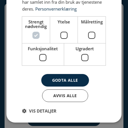
har samlet inn fra din bruk av tjenestene
deres.
Personvernerklæring
Krøderen Elektro AS
Strengt
Ytelse
Målretting
nødvendig
Org nr: NO 941 163 343 MVA
post@eke.no
Funksjonalitet
Ugradert
Telefon:
32 14 70 50
Mandag til fredag 07.00-15.00
Avdelinger:
GODTA ALLE
AVVIS ALLE
Modum
| Krøderen
| Sigdal
|
Kongsberg
| Hallingdal
| Ringerike
VIS DETALJER
Varsling av kritikkverdige forhold