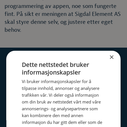
programmering av appen, noe som fungerte
fint. På sikt er meningen at Sigdal Element AS
skal styre denne selv, og justere etter eget
behov.
×
Dette nettstedet bruker
informasjonskapsler
Arbeidslyset har blitt fantastisk
Vi bruker informasjonskapsler for å
tilpasse innhold, annonser og analysere
bra og representerer en
trafikken vår. Vi deler også informasjon
betydelig verdi av investeringen.
om din bruk av nettstedet vårt med våre
annonserings- og analysepartnere som
THOMAS JUVET, SIGDAL ELEMENT AS
kan kombinere den med annen
informasjon du har gitt dem eller som de