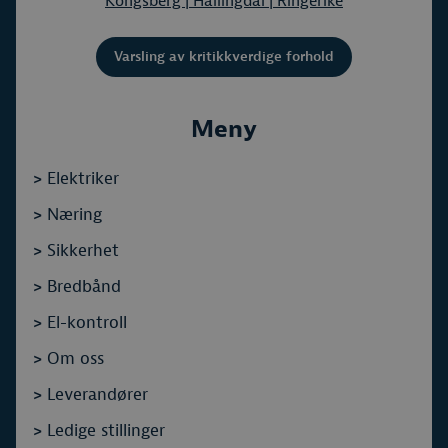
Kongsberg
| Hallingdal
| Ringerike
Varsling av kritikkverdige forhold
Meny
>
Elektriker
>
Næring
>
Sikkerhet
>
Bredbånd
>
El-kontroll
>
Om oss
>
Leverandører
>
Ledige stillinger