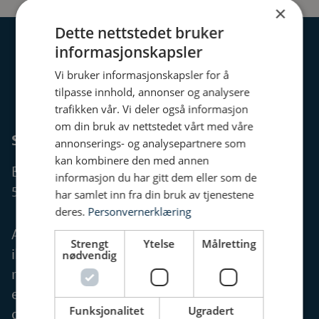
×
Dette nettstedet bruker
informasjonskapsler
Vi bruker informasjonskapsler for å
Vidar Kvernvold i SG Armaturen
tilpasse innhold, annonser og analysere
trafikken vår. Vi deler også informasjon
om din bruk av nettstedet vårt med våre
Smartere, billigere
annonserings- og analysepartnere som
kan kombinere den med annen
Bytter du til nye armaturer, sparer du mellom
informasjon du har gitt dem eller som de
50 og 80 prosent, ifølge Kvernvold.
har samlet inn fra din bruk av tjenestene
deres.
Personvernerklæring
Anlegget kan oppgraderes raskt. Man trenger
Strengt
Ytelse
Målretting
ikke bytte himlinger, siden man kan bruke
nødvendig
rehab-ringer som dekker omrisset av
eksisterende armaturer. Det er selvsagt noe
Funksjonalitet
Ugradert
dyrere å bytte hele anlegget. Men