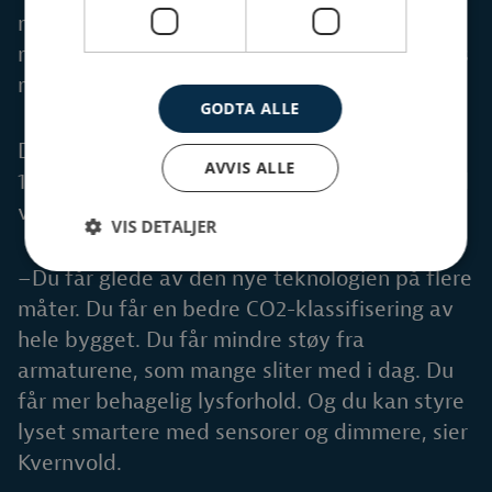
nedbetalingstiden er i skrivende stund på
rundt tre år, litt avhengig av hvilken strømpris
man regner med.
GODTA ALLE
De nye komplette armaturene har opp til
AVVIS ALLE
100.000 timers levetid, det vil si ca. 30 år med
vanlig næringsforbruk.
VIS DETALJER
–Du får glede av den nye teknologien på flere
måter. Du får en bedre CO2-klassifisering av
hele bygget. Du får mindre støy fra
armaturene, som mange sliter med i dag. Du
får mer behagelig lysforhold. Og du kan styre
lyset smartere med sensorer og dimmere, sier
Kvernvold.