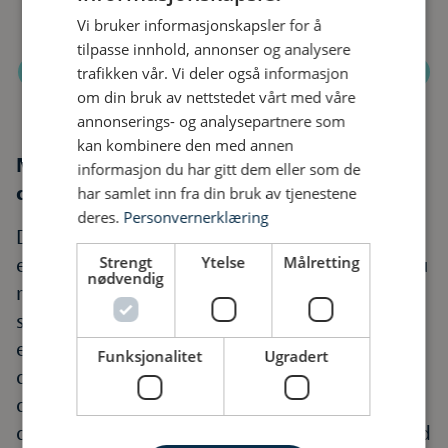
Vi bruker informasjonskapsler for å
tilpasse innhold, annonser og analysere
trafikken vår. Vi deler også informasjon
Forrige
Nest
om din bruk av nettstedet vårt med våre
annonserings- og analysepartnere som
kan kombinere den med annen
Må jeg oppgradere hvis jeg ikke pusser
informasjon du har gitt dem eller som de
opp?
har samlet inn fra din bruk av tjenestene
deres.
Personvernerklæring
Det korte og enkle svaret på dette er nei. Du
Strengt
Ytelse
Målretting
er ikke nødt til å gjøre noen endringer, men du
nødvendig
må sørge for at du ikke drar mer strøm fra
stikkontaktene enn hva de tåler. Hvis du har
et moderne hjem med mange elektriske
Funksjonalitet
Ugradert
duppeditter, er imidlertid sjansen stor for at
du burde oppgradere. Denne vurderingen må
du selv gjøre, men det kan sammenlignes med