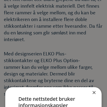
å velge innfelt elektrisk materiell. Det finnes
flere rammer å velge mellom, og du kan be
elektrikeren om å installere flere doble
stikkontakter i ramme etter hverandre. Da får
du en løsning som glir sømløst inn med
interiøret.
Med designserien ELKO Plus-
stikkontakter og ELKO Plus Option-
rammer kan du velge mellom ulike farger,
design og materialer. Dermed blir
stikkontaktene og bryterne dine en del av
interiøret, fremfor noe som ikke passer til
×
stilen du har valgt i ditt hjem.
Dette nettstedet bruker
informasjonskapsler