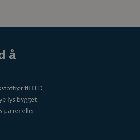
d å
stoffrør til LED
ye lys bygget
s pærer eller