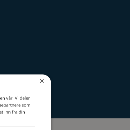
×
en vår. Vi deler
ysepartnere som
 inn fra din