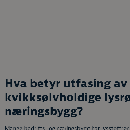
Hva betyr utfasing av
kvikksølvholdige lysrø
næringsbygg?
Mange bedrifts- og næringsbygg har lysstoffrør 