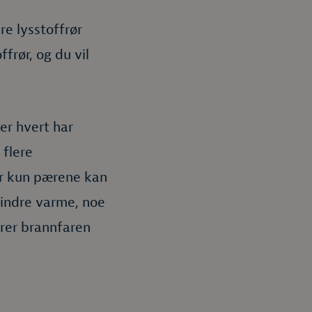
re lysstoffrør
frør, og du vil
ter hvert har
 flere
er kun pærene kan
mindre varme, noe
erer brannfaren