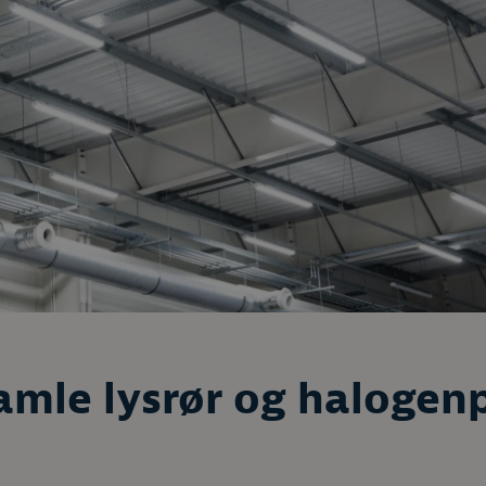
gamle lysrør og halogen