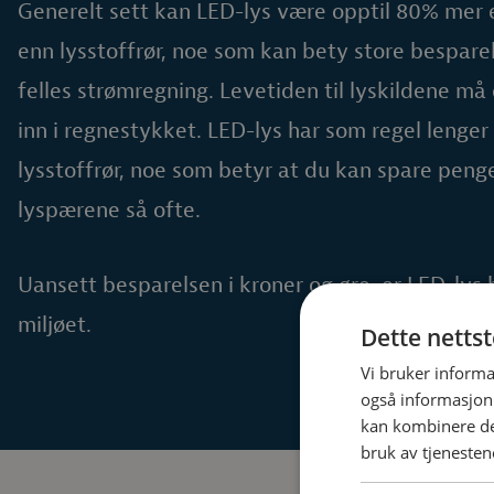
Generelt sett kan LED-lys være opptil 80% mer 
enn lysstoffrør, noe som kan bety store bespare
felles strømregning. Levetiden til lyskildene m
inn i regnestykket. LED-lys har som regel lenger
lysstoffrør, noe som betyr at du kan spare penge
lyspærene så ofte.
Uansett besparelsen i kroner og øre, er LED-lys 
miljøet.
Dette netts
Vi bruker informa
også informasjon
kan kombinere de
bruk av tjenesten