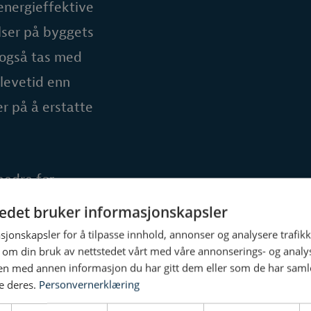
energieffektive
lser på byggets
å også tas med
 levetid enn
r på å erstatte
bedre for
tedet bruker informasjonskapsler
sjonskapsler for å tilpasse innhold, annonser og analysere trafikk
 om din bruk av nettstedet vårt med våre annonserings- og anal
n med annen informasjon du har gitt dem eller som de har samlet
e deres.
Personvernerklæring