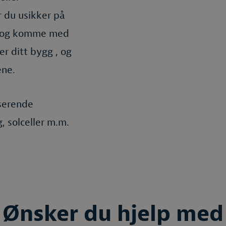
r du usikker på
t, og komme med
er ditt bygg , og
ene.
iserende
, solceller m.m.
Ønsker du hjelp med